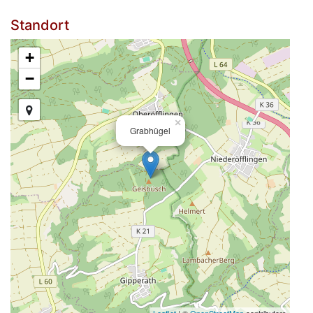
Standort
+
−
×
Grabhügel