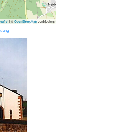
eaflet
| ©
OpenStreetMap
contributors
ndung