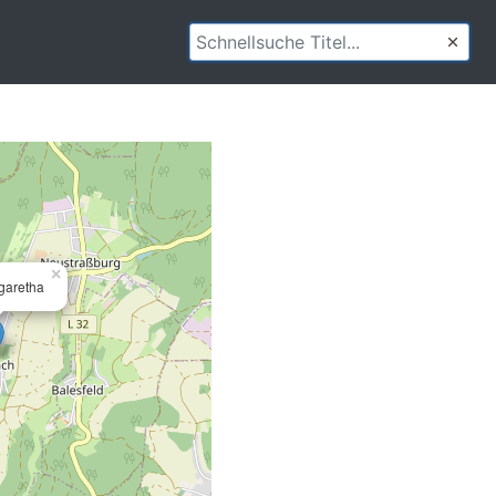
×
garetha