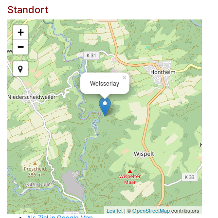
Standort
+
−
×
Weisserlay
Leaflet
| ©
OpenStreetMap
contributors
Als Ziel in Google Map