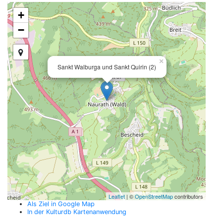
+
−
×
Sankt Walburga und Sankt Quirin (2)
Leaflet
| ©
OpenStreetMap
contributors
Als Ziel in Google Map
In der Kulturdb Kartenanwendung