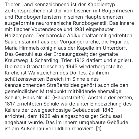
Trierer Land kennzeichnend ist der Kapellentyp.
Zeitentsprechend ist der von Lisenen mit Bogenfriesen
und Rundbogenfenstern in seinen Hauptelementen
ausgeformte neuromanische Rundbogenstil. Das Innere
mit flacher Voutendecke und 1931 eingebauter
Holzempore. Der barocke Ädikulenaltar mit gedrehten
Säulen stammt aus der Vorgängerkirche, die Figur der
Maria Himmelskönigin aus der Kapelle im Unterdorf.
Das Gestühl aus der Erbauungszeit; der gemalte
Kreuzweg J. Scharding, Trier, 1912 datiert und signiert.
Die nach Granateinschlag 1945 wiederhergestellte
Kirche ist Wahrzeichen des Dorfes. Zu ihrem
schützenswerten Bereich im Sinne eines
kennzeichnenden Straßenbildes gehört auch die den
gemeindlichen Mittelpunkt mitbildende ehemalige
Schule, Haus Nr. 40 (Hauptstraße). Anstelle der ersten,
1817 errichteten Schule wurde unter Einbeziehung des
Kellers der zweigeschossige Gebäudeteil 1843
errichtet, dem 1938 ein eingeschossiger Schulsaal
angebaut wurde. Das im Innern umgebaute Gebäude
ist am Außenbau vorbildlich renoviert. [1]