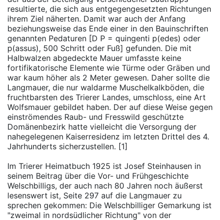
resultierte, die sich aus entgegengesetzten Richtungen
ihrem Ziel näherten. Damit war auch der Anfang
beziehungsweise das Ende einer in den Bauinschriften
genannten Pedaturen [D P = quingenti p(edes) oder
p(assus), 500 Schritt oder Fuß] gefunden. Die mit
Halbwalzen abgedeckte Mauer umfasste keine
fortifikatorische Elemente wie Türme oder Gräben und
war kaum höher als 2 Meter gewesen. Daher sollte die
Langmauer, die nur waldarme Muschelkalkböden, die
fruchtbarsten des Trierer Landes, umschloss, eine Art
Wolfsmauer gebildet haben. Der auf diese Weise gegen
einströmendes Raub- und Fresswild geschützte
Domänenbezirk hatte vielleicht die Versorgung der
nahegelegenen Kaiserresidenz im letzten Drittel des 4.
Jahrhunderts sicherzustellen. [1]
Im Trierer Heimatbuch 1925 ist Josef Steinhausen in
seinem Beitrag über die Vor- und Frühgeschichte
Welschbilligs, der auch nach 80 Jahren noch äußerst
lesenswert ist, Seite 297 auf die Langmauer zu
sprechen gekommen: Die Welschbilliger Gemarkung ist
"zweimal in nordsüdlicher Richtung" von der