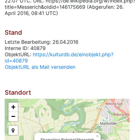
22:07 UTC. URL: https://de.wikipedia.org/w/index.php?
title=Messerich&oldid=146175669 (Abgerufen: 26.
April 2016, 08:41 UTC)
Stand
Letzte Bearbeitung: 26.04.2016
Interne ID: 40879
ObjektURL:
https://kulturdb.de/einobjekt.php?
id=40879
ObjektURL als Mail versenden
Standort
+
−
×
Ehemaliger Bahnhof Messerich