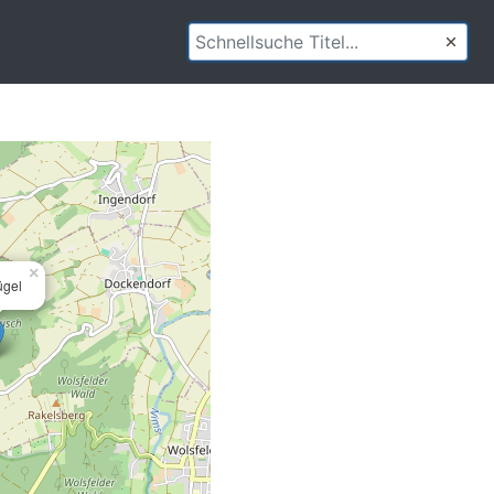
×
ügel