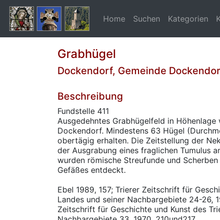
Home
Suchen
Kategorien
Grabhügel
Dockendorf, Gemeinde Dockendor
Beschreibung
Fundstelle 411
Ausgedehntes Grabhügelfeld in Höhenlage 
Dockendorf. Mindestens 63 Hügel (Durchme
obertägig erhalten. Die Zeitstellung der Ne
der Ausgrabung eines fraglichen Tumulus 
wurden römische Streufunde und Scherben e
Gefäßes entdeckt.
Ebel 1989, 157; Trierer Zeitschrift für Gesch
Landes und seiner Nachbargebiete 24-26, 1
Zeitschrift für Geschichte und Kunst des Tr
Nachbargebiete 33, 1970, 210und217