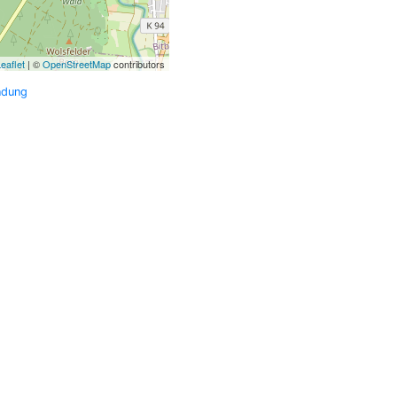
eaflet
| ©
OpenStreetMap
contributors
ndung