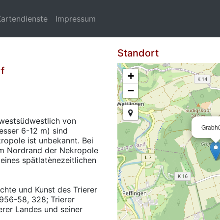
Kartendienste
Impressum
Standort
f
+
−
westsüdwestlich von
Grabh
sser 6-12 m) sind
kropole ist unbekannt. Bei
am Nordrand der Nekropole
ines spätlatènezeitlichen
ichte und Kunst des Trierer
956-58, 328; Trierer
ierer Landes und seiner