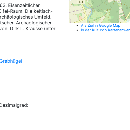
3. Eisenzeitlicher
fel-Raum. Die keltisch-
archäologisches Umfeld.
L
tschen Archäologischen
Als Ziel in Google Map
von: Dirk L. Krausse unter
In der Kulturdb Kartenanwe
Grabhügel
Dezimalgrad: