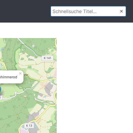
×
enhimmerod