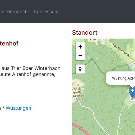
Kartendienste
Impressum
Standort
tenhof
+
−
 aus Trier über Winterbach
 heute Altenhof genannte,
Wüstung Alt
n
/
Wüstungen