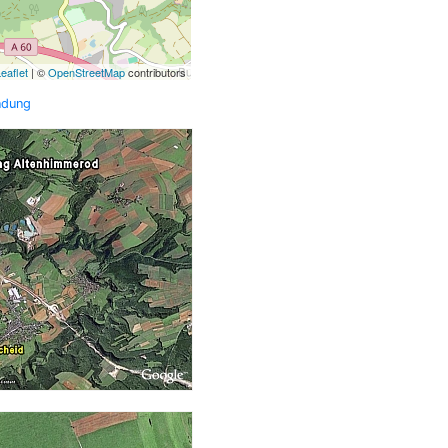
eaflet
| ©
OpenStreetMap
contributors
ndung