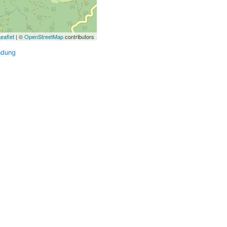
eaflet
| ©
OpenStreetMap
contributors
ndung