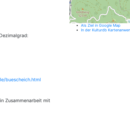
L
Als Ziel in Google Map
In der Kulturdb Kartenanwe
Dezimalgrad:
ile/buescheich.html
 in Zusammenarbeit mit