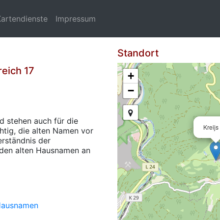
Kartendienste
Impressum
Standort
reich 17
+
−
d stehen auch für die
Kreijs
chtig, die alten Namen vor
rständnis der
 den alten Hausnamen an
ausnamen