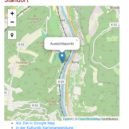
Standort
+
−
×
Aussichtspunkt
Leaflet
| ©
OpenStreetMap
contributors
Als Ziel in Google Map
In der Kulturdb Kartenanwendung