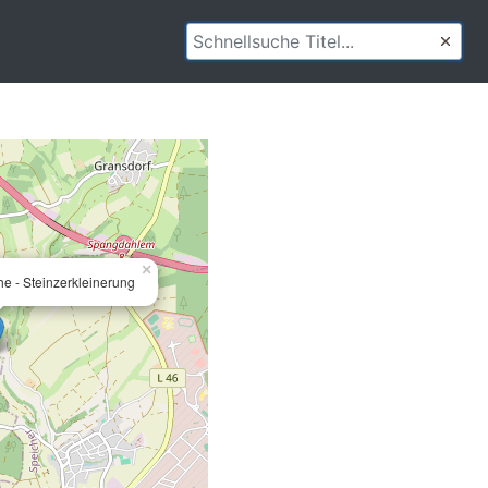
×
e - Steinzerkleinerung