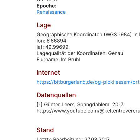
Epoche:
Renaissance
Lage
Geographische Koordinaten (WGS 1984) in 
lon: 6.66894
lat: 49.99699
Lagequalität der Koordinaten: Genau
Flurname: Im Brühl
Internet
https://bitburgerland.de/og-pickliessem/o
Datenquellen
[1] Günter Leers, Spangdahlem, 2017.
https://www.youtube.com/@keltentreverer
Stand
Letzte Bearbeitung: 27.03.2017