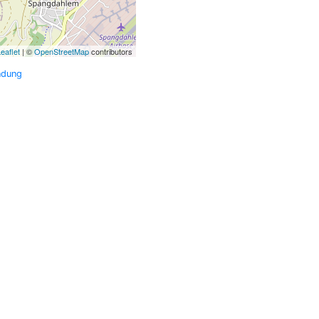
eaflet
| ©
OpenStreetMap
contributors
ndung