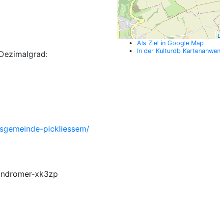
L
Als Ziel in Google Map
In der Kulturdb Kartenanwe
Dezimalgrad:
rtsgemeinde-pickliessem/
undromer-xk3zp