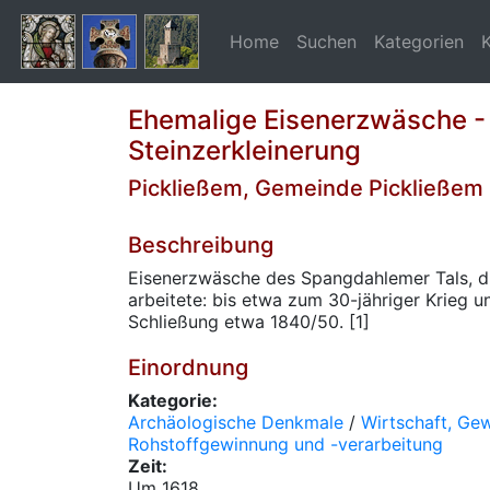
Home
Suchen
Kategorien
Ehemalige Eisenerzwäsche -
Steinzerkleinerung
Pickließem, Gemeinde Pickließem
Beschreibung
Eisenerzwäsche des Spangdahlemer Tals, di
arbeitete: bis etwa zum 30-jähriger Krieg u
Schließung etwa 1840/50. [1]
Einordnung
Kategorie:
Archäologische Denkmale
/
Wirtschaft, Ge
Rohstoffgewinnung und -verarbeitung
Zeit:
Um 1618