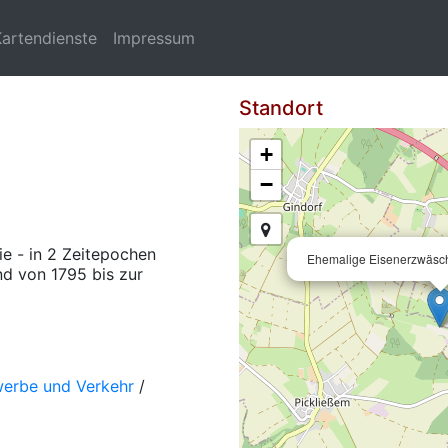
Kartendienste
Impressum
Standort
+
−
e - in 2 Zeitepochen
Ehemalige Eisenerzwäsch
nd von 1795 bis zur
werbe und Verkehr
/