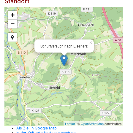
Standort
+
−
×
Schürfversuch nach Eisenerz
Leaflet
| ©
OpenStreetMap
contributors
Als Ziel in Google Map
In der Kulturdb Kartenanwendung