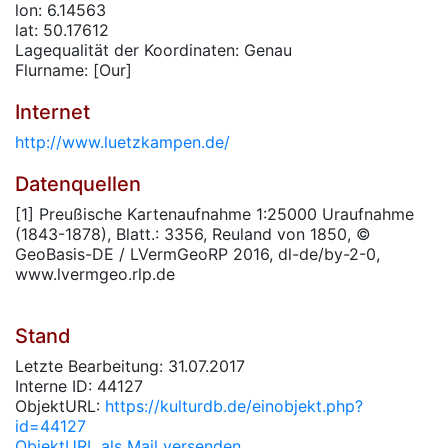
lon: 6.14563
lat: 50.17612
Lagequalität der Koordinaten: Genau
Flurname: [Our]
Internet
http://www.luetzkampen.de/
Datenquellen
[1] Preußische Kartenaufnahme 1:25000 Uraufnahme
(1843-1878), Blatt.: 3356, Reuland von 1850, ©
GeoBasis-DE / LVermGeoRP 2016, dl-de/by-2-0,
www.lvermgeo.rlp.de
Stand
Letzte Bearbeitung: 31.07.2017
Interne ID: 44127
ObjektURL:
https://kulturdb.de/einobjekt.php?
id=44127
ObjektURL als Mail versenden