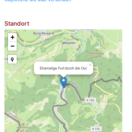
Standort
+
−
×
Ehemalige Furt durch die Our