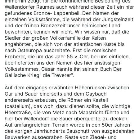
Immerhin zeugt für die kontinuierliche Besiedlung des
Wallendorfer Raumes auch während dieser Zeit ein hier
gefundenes Bronze- Lappenbeil. Den Namen der
einzelnen Volksstämme, die während der Jungsteinzeit
und der frühen Bronzezeit unser heimisches Land
bewohnten, kennen wir nicht. Wir wissen nur, daß die
Siedler der großen Völkerfamilie der Kelten
angehörten, die sich von der atlantischen Küste bis
nach Osteuropa ausbreitete. Erst die römischen
Eroberer, die um das Jahr 55 v. Chr. bei uns einfielen,
überlieferten uns den Namen des hier ansässigen
Volksstammes. Cäsar nannte ihn seinem Buch Der
Gallische Krieg" die Treverer".
Auf dem eingangs erwähnten Höhenrücken zwischen
Our und Sauer einerseits und dem Gaybach
andererseits erbauten, die Römer ein Kastell
(castellum), das wohl dazu dienen sollte, die wichtige
Heerstraße, die von Metz nach Maastricht führte und
hier bei Wallendorf die Sauer überquerte, zu decken.
Auf umfangreichem Terrain wurde in den 50er Jahren
des vorigen Jahrhunderts Bauschutt von ausgedehnten
Bauwerken ausgegraben. Reste von Ziegel- und