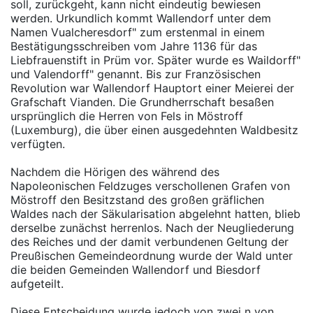
soll, zurückgeht, kann nicht eindeutig bewiesen
werden. Urkundlich kommt Wallendorf unter dem
Namen Vualcheresdorf" zum erstenmal in einem
Bestätigungsschreiben vom Jahre 1136 für das
Liebfrauenstift in Prüm vor. Später wurde es Waildorff"
und Valendorff" genannt. Bis zur Französischen
Revolution war Wallendorf Hauptort einer Meierei der
Grafschaft Vianden. Die Grundherrschaft besaßen
ursprünglich die Herren von Fels in Möstroff
(Luxemburg), die über einen ausgedehnten Waldbesitz
verfügten.
Nachdem die Hörigen des während des
Napoleonischen Feldzuges verschollenen Grafen von
Möstroff den Besitzstand des großen gräflichen
Waldes nach der Säkularisation abgelehnt hatten, blieb
derselbe zunächst herrenlos. Nach der Neugliederung
des Reiches und der damit verbundenen Geltung der
Preußischen Gemeindeordnung wurde der Wald unter
die beiden Gemeinden Wallendorf und Biesdorf
aufgeteilt.
Diese Entscheidung wurde jedoch von zwei n von