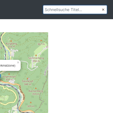
×
enkmalzone)