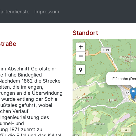
Kartendienste
Impressum
Standort
straße
+
−
 im Abschnitt Gerolstein-
te frühe Bindeglied
Eifelbahn (D
 Nachdem 1862 die Strecke
iten, die im engen,
erungen an die Überwindung
e wurde entlang der Sohle
lußtales geführt, wobei
chen Verlauf
Ingenieurleistung des
unnel- und
ung 1871 zuerst zu
r die Eifel und das Kylltal