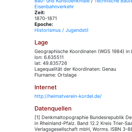
Bau- und Kunstdenkmale
/
Technische Baute
Eisenbahnverkehr
Zeit:
1870-1871
Epoche:
Historismus / Jugendstil
Lage
Geographische Koordinaten (WGS 1984) in 
lon: 6.635511
lat: 49.835726
Lagequalität der Koordinaten: Genau
Flurname: Ortslage
Internet
http://heimatverein-kordel.de/
Datenquellen
[1] Denkmaltopographie Bundesrepublik De
in Rheinland-Pfalz. Band 12.2 Kreis Trier-S
Verlagsgesellschaft mbH, Worms. ISBN 3-88