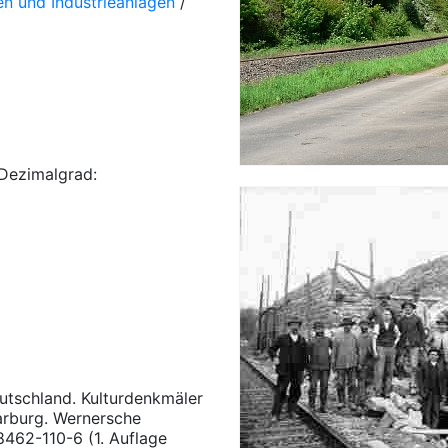
n und Industrieanlagen
/
Dezimalgrad:
utschland. Kulturdenkmäler
aarburg. Wernersche
462-110-6 (1. Auflage