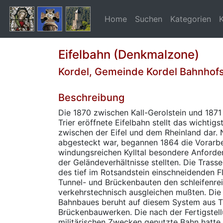
Home
Suchen
Kategorien
Eifelbahn (Denkmalzone)
Kordel, Gemeinde Kordel Bahnhof
Beschreibung
Die 1870 zwischen Kall-Gerolstein und 1871
Trier eröffnete Eifelbahn stellt das wichtigs
zwischen der Eifel und dem Rheinland dar.
abgesteckt war, begannen 1864 die Vorarbe
windungsreichen Kylltal besondere Anford
der Geländeverhältnisse stellten. Die Trass
des tief im Rotsandstein einschneidenden F
Tunnel- und Brückenbauten den schleifenrei
verkehrstechnisch ausgleichen mußten. Die 
Bahnbaues beruht auf diesem System aus T
Brückenbauwerken. Die nach der Fertigstell
militärischen Zwecken genutzte Bahn hatte fü