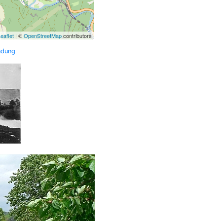
eaflet
| ©
OpenStreetMap
contributors
ndung