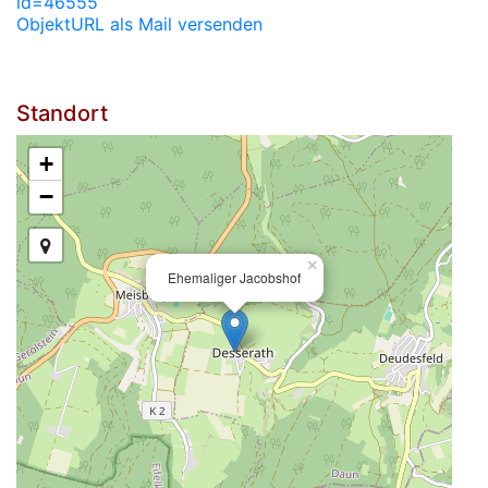
id=46555
ObjektURL als Mail versenden
Standort
+
−
×
Ehemaliger Jacobshof