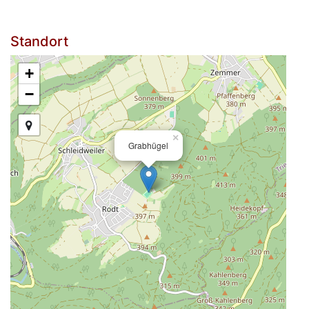
Standort
+
−
×
Grabhügel