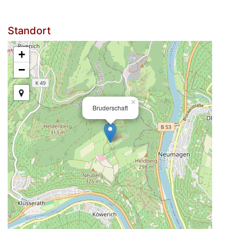
Standort
+
−
×
Bruderschaft