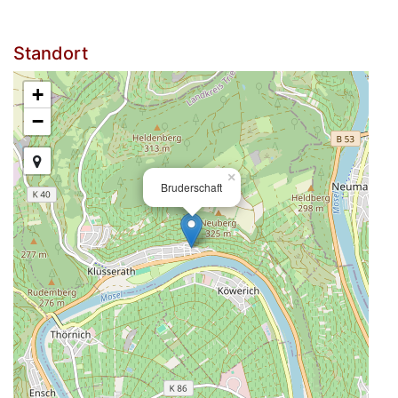
Standort
+
−
×
Bruderschaft