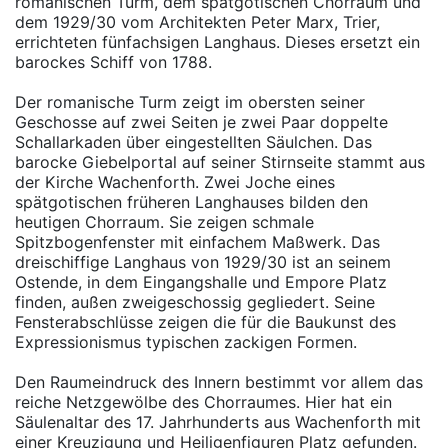
romanischen Turm, dem spätgotischen Chorraum und
dem 1929/30 vom Architekten Peter Marx, Trier,
errichteten fünfachsigen Langhaus. Dieses ersetzt ein
barockes Schiff von 1788.
Der romanische Turm zeigt im obersten seiner
Geschosse auf zwei Seiten je zwei Paar doppelte
Schallarkaden über eingestellten Säulchen. Das
barocke Giebelportal auf seiner Stirnseite stammt aus
der Kirche Wachenforth. Zwei Joche eines
spätgotischen früheren Langhauses bilden den
heutigen Chorraum. Sie zeigen schmale
Spitzbogenfenster mit einfachem Maßwerk. Das
dreischiffige Langhaus von 1929/30 ist an seinem
Ostende, in dem Eingangshalle und Empore Platz
finden, außen zweigeschossig gegliedert. Seine
Fensterabschlüsse zeigen die für die Baukunst des
Expressionismus typischen zackigen Formen.
Den Raumeindruck des Innern bestimmt vor allem das
reiche Netzgewölbe des Chorraumes. Hier hat ein
Säulenaltar des 17. Jahrhunderts aus Wachenforth mit
einer Kreuzigung und Heiligenfiguren Platz gefunden.