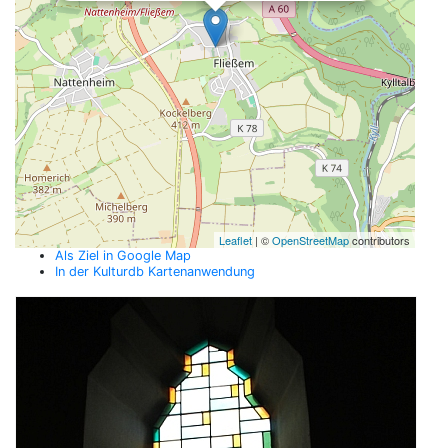
Leaflet
| ©
OpenStreetMap
contributors
Als Ziel in Google Map
In der Kulturdb Kartenanwendung