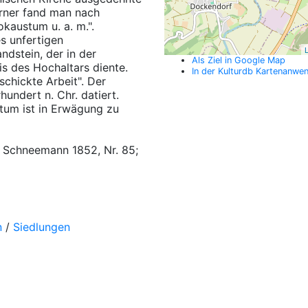
rner fand man nach
okaustum u. a. m.".
s unfertigen
L
ndstein, der in der
Als Ziel in Google Map
s des Hochaltars diente.
In der Kulturdb Kartenanwe
chickte Arbeit". Der
hundert n. Chr. datiert.
tum ist in Erwägung zu
f.; Schneemann 1852, Nr. 85;
n
/
Siedlungen