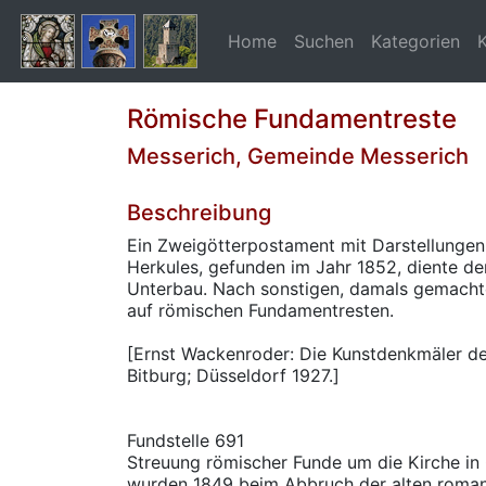
Home
Suchen
Kategorien
Römische Fundamentreste
Messerich, Gemeinde Messerich
Beschreibung
Ein Zweigötterpostament mit Darstellungen
Herkules, gefunden im Jahr 1852, diente de
Unterbau. Nach sonstigen, damals gemachte
auf römischen Fundamentresten.
[Ernst Wackenroder: Die Kunstdenkmäler de
Bitburg; Düsseldorf 1927.]
Fundstelle 691
Streuung römischer Funde um die Kirche in
wurden 1849 beim Abbruch der alten roman