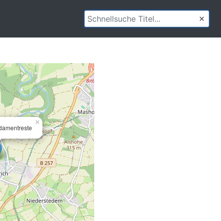
×
damentreste