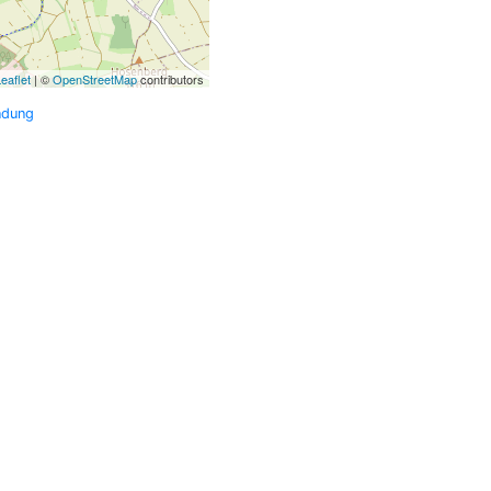
eaflet
| ©
OpenStreetMap
contributors
ndung