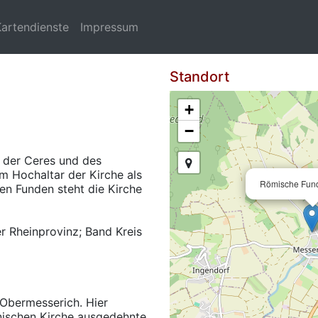
Kartendienste
Impressum
Standort
+
−
 der Ceres und des
m Hochaltar der Kirche als
Römische Fun
n Funden steht die Kirche
r Rheinprovinz; Band Kreis
 Obermesserich. Hier
ischen Kirche ausgedehnte