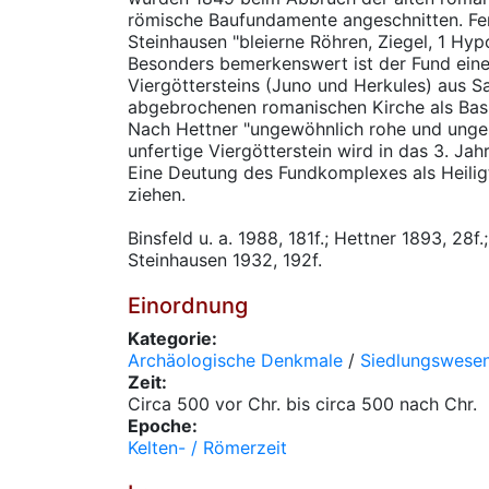
römische Baufundamente angeschnitten. Fe
Steinhausen "bleierne Röhren, Ziegel, 1 Hyp
Besonders bemerkenswert ist der Fund eine
Viergöttersteins (Juno und Herkules) aus Sa
abgebrochenen romanischen Kirche als Basi
Nach Hettner "ungewöhnlich rohe und unges
unfertige Viergötterstein wird in das 3. Jahr
Eine Deutung des Fundkomplexes als Heilig
ziehen.
Binsfeld u. a. 1988, 181f.; Hettner 1893, 28
Steinhausen 1932, 192f.
Einordnung
Kategorie:
Archäologische Denkmale
/
Siedlungswese
Zeit:
Circa 500 vor Chr. bis circa 500 nach Chr.
Epoche:
Kelten- / Römerzeit