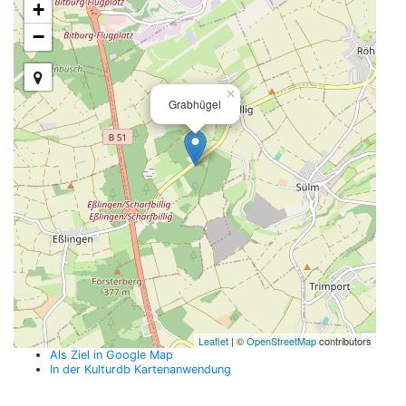
+
−
×
Grabhügel
Leaflet
| ©
OpenStreetMap
contributors
Als Ziel in Google Map
In der Kulturdb Kartenanwendung