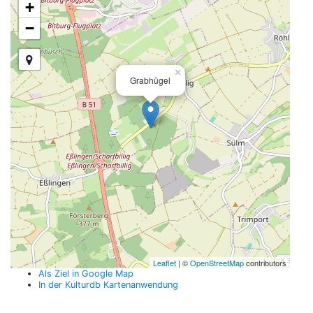
+
−
×
Grabhügel
Leaflet
| ©
OpenStreetMap
contributors
Als Ziel in Google Map
In der Kulturdb Kartenanwendung