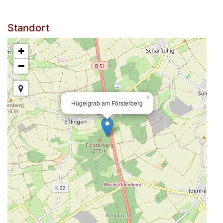
Standort
+
−
×
Hügelgrab am Försterberg