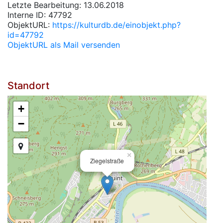
Letzte Bearbeitung: 13.06.2018
Interne ID: 47792
ObjektURL:
https://kulturdb.de/einobjekt.php?
id=47792
ObjektURL als Mail versenden
Standort
+
−
×
Ziegelstraße