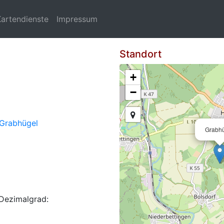
Kartendienste
Impressum
Standort
+
−
Grabhügel
Grabh
Dezimalgrad: