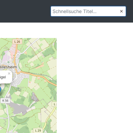
×
ügel