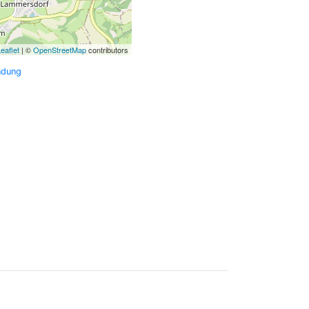
eaflet
| ©
OpenStreetMap
contributors
ndung