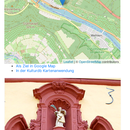
Leaflet
| ©
OpenStreetMap
contributors
Als Ziel in Google Map
In der Kulturdb Kartenanwendung