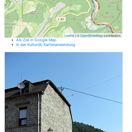
Leaflet
| ©
OpenStreetMap
contributors
Als Ziel in Google Map
In der Kulturdb Kartenanwendung