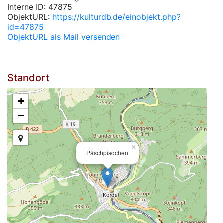
Interne ID: 47875
ObjektURL:
https://kulturdb.de/einobjekt.php?
id=47875
ObjektURL als Mail versenden
Standort
+
−
×
Päschpiadchen