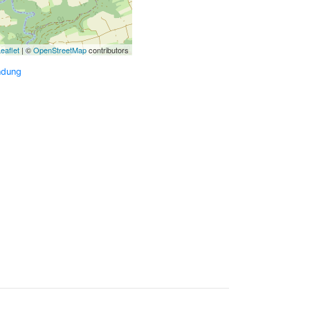
eaflet
| ©
OpenStreetMap
contributors
ndung