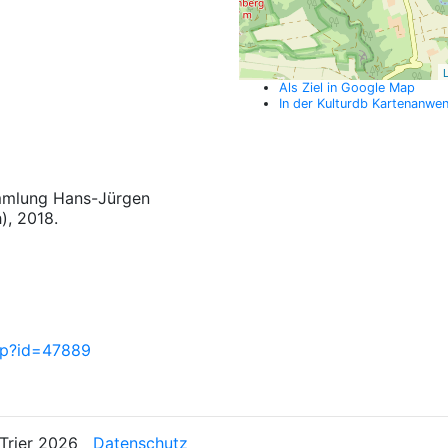
L
Als Ziel in Google Map
In der Kulturdb Kartenanwe
ammlung Hans-Jürgen
), 2018.
php?id=47889
n Trier 2026
Datenschutz