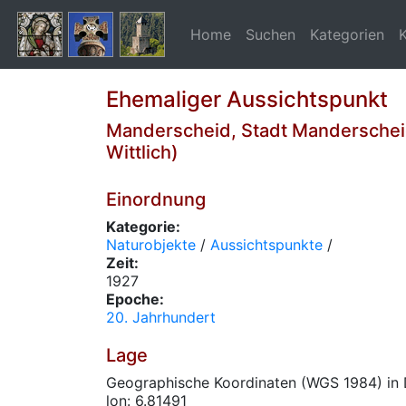
Home
Suchen
Kategorien
Ehemaliger Aussichtspunkt
Manderscheid, Stadt Manderschei
Wittlich)
Einordnung
Kategorie:
Naturobjekte
/
Aussichtspunkte
/
Zeit:
1927
Epoche:
20. Jahrhundert
Lage
Geographische Koordinaten (WGS 1984) in 
lon: 6.81491