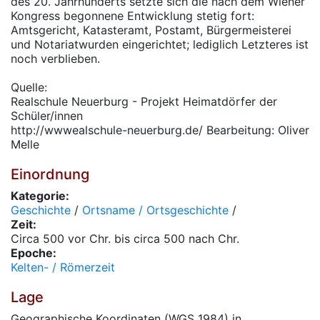
des 20. Jahrhunderts setzte sich die nach dem Wiener
Kongress begonnene Entwicklung stetig fort:
Amtsgericht, Katasteramt, Postamt, Bürgermeisterei
und Notariatwurden eingerichtet; lediglich Letzteres ist
noch verblieben.
Quelle:
Realschule Neuerburg - Projekt Heimatdörfer der
Schüler/innen
http://wwwealschule-neuerburg.de/ Bearbeitung: Oliver
Melle
Einordnung
Kategorie:
Geschichte
/
Ortsname / Ortsgeschichte
/
Zeit:
Circa 500 vor Chr. bis circa 500 nach Chr.
Epoche:
Kelten- / Römerzeit
Lage
Geographische Koordinaten (WGS 1984) in