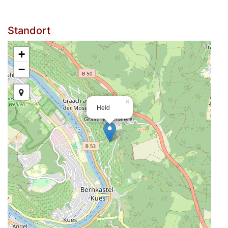
Standort
+
−
×
Held