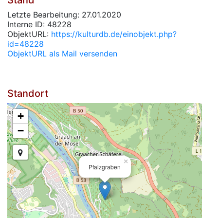
Stand
Letzte Bearbeitung: 27.01.2020
Interne ID: 48228
ObjektURL:
https://kulturdb.de/einobjekt.php?
id=48228
ObjektURL als Mail versenden
Standort
+
−
×
Pfalzgraben