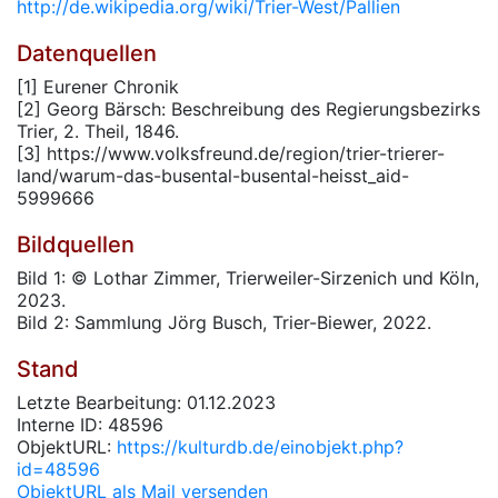
http://de.wikipedia.org/wiki/Trier-West/Pallien
Datenquellen
[1] Eurener Chronik
[2] Georg Bärsch: Beschreibung des Regierungsbezirks
Trier, 2. Theil, 1846.
[3] https://www.volksfreund.de/region/trier-trierer-
land/warum-das-busental-busental-heisst_aid-
5999666
Bildquellen
Bild 1: © Lothar Zimmer, Trierweiler-Sirzenich und Köln,
2023.
Bild 2: Sammlung Jörg Busch, Trier-Biewer, 2022.
Stand
Letzte Bearbeitung: 01.12.2023
Interne ID: 48596
ObjektURL:
https://kulturdb.de/einobjekt.php?
id=48596
ObjektURL als Mail versenden