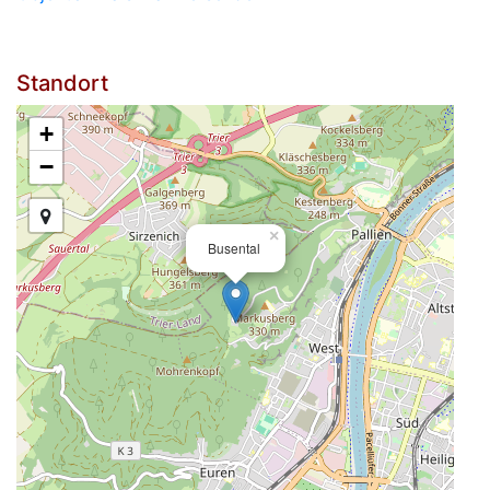
Standort
+
−
×
Busental