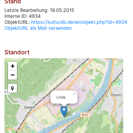
Stand
Letzte Bearbeitung: 19.05.2015
Interne ID: 4934
ObjektURL:
https://kulturdb.de/einobjekt.php?id=4934
ObjektURL als Mail versenden
Standort
+
−
×
Linde