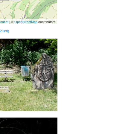
eaflet
| ©
OpenStreetMap
contributors
ndung