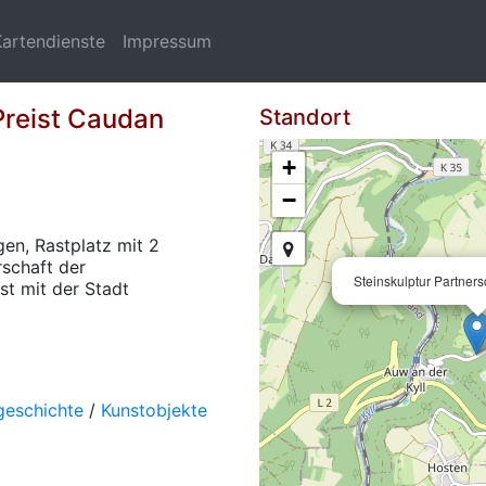
Kartendienste
Impressum
Preist Caudan
Standort
+
−
en, Rastplatz mit 2
rschaft der
Steinskulptur Partners
t mit der Stadt
geschichte
/
Kunstobjekte