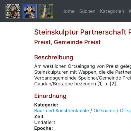
Home
Suchen
Kategorien
Steinskulptur Partnerschaft 
Preist, Gemeinde Preist
Beschreibung
Am westlichen Ortseingang von Preist geleg
Steinskulpturen mit Wappen, die die Partne
Verbandsgemeinde Speicher/Gemeinde Preis
Caudan/Bretagne bezeugen [1] u. [2].
Einordnung
Kategorie:
Bau- und Kunstdenkmale
/
Ortsname / Orts
Zeit:
Undatiert
Epoche: