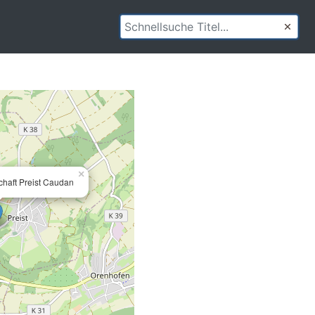
×
chaft Preist Caudan