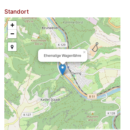
Standort
+
−
×
Ehemalige Wagenfähre