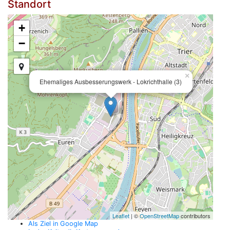
Standort
+
−
×
Ehemaliges Ausbesserungswerk - Lokrichthalle (3)
Leaflet
| ©
OpenStreetMap
contributors
Als Ziel in Google Map