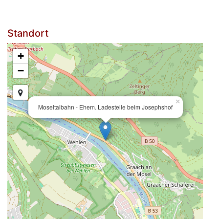
Standort
+
−
×
Moseltalbahn - Ehem. Ladestelle beim Josephshof