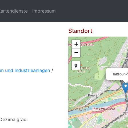
Kartendienste
Impressum
Standort
+
−
n und Industrieanlagen
/
Haltepunkt
Dezimalgrad: