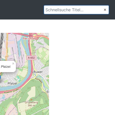
×
 Pfalzel