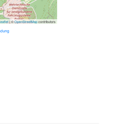
eaflet
| ©
OpenStreetMap
contributors
ndung