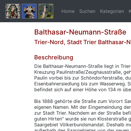
Home
Suchen
Kategorien
Balthasar-Neumann-Straße
Trier-Nord, Stadt Trier Balthasar
Beschreibung
Die Balthasar-Neumann-Straße liegt in Trier
Kreuzung Paulinstraße/Zeughausstraße, geht
Paulin vorbei bis zur Schöndorferstraße, d
Eisenbahnersiedlung bis zum Wasserweg. Si
befindet sich auf einer Höhe von 134 m übe
Bis 1888 gehörte die Straße zum Vorort San
eigenen Namen. Mit der Eingemeindung der
zur Stadt Trier. Nachdem an der Straße bef
guten Hirten" wurde sie nun Klosterstraße
Saargebiet Völkerbundsmandat. Deshalb m
außerhalb des Saargebietes von der neuen E