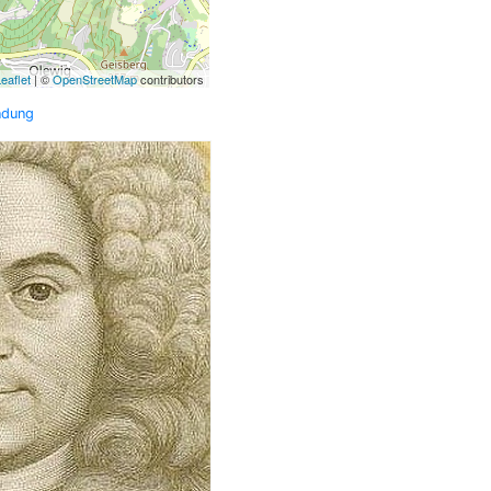
eaflet
| ©
OpenStreetMap
contributors
ndung