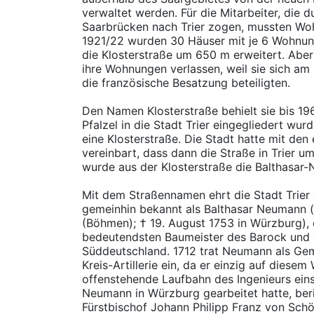
verwaltet werden. Für die Mitarbeiter, die
Saarbrücken nach Trier zogen, mussten W
1921/22 wurden 30 Häuser mit je 6 Wohnun
die Klosterstraße um 650 m erweitert. Aber
ihre Wohnungen verlassen, weil sie sich a
die französische Besatzung beteiligten.
Den Namen Klosterstraße behielt sie bis 1
Pfalzel in die Stadt Trier eingegliedert wurd
eine Klosterstraße. Die Stadt hatte mit de
vereinbart, dass dann die Straße in Trier u
wurde aus der Klosterstraße die Balthasar
Mit dem Straßennamen ehrt die Stadt Trier
gemeinhin bekannt als Balthasar Neumann (
(Böhmen); † 19. August 1753 in Würzburg), 
bedeutendsten Baumeister des Barock und 
Süddeutschland. 1712 trat Neumann als Geme
Kreis-Artillerie ein, da er einzig auf diesem 
offenstehende Laufbahn des Ingenieurs ei
Neumann in Würzburg gearbeitet hatte, beri
Fürstbischof Johann Philipp Franz von Sch