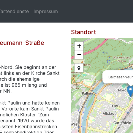
Kartendienste
Impressum
Standort
-Neumann-Straße
+
−
-Nord. Sie beginnt an der
 links an der Kirche Sankt
Balthasar-Neu
urch die ehemalige
e ist 965 m lang und
r NN.
kt Paulin und hatte keinen
 Vororte kam Sankt Paulin
indlichen Kloster "Zum
 genannt. 1920 wurde das
ussten Eisenbahnstrecken
isenbahndirektion Trier