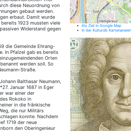
 durch diese Neuordnung von
ohnungen gebaut werden.
gen erbaut. Damit wurde
L
 bereits 1923 mussten viele
Als Ziel in Google Map
m passiven Widerstand gegen
In der Kulturdb Kartenanwe
969 die Gemeinde Ehrang-
e. In Pfalzel gab es bereits
n einzugemeindenden Orten
mbenannt werden soll. So
-Neumann-Straße.
 Johann Balthasar Neumann,
*27. Januar 1687 in Eger
er war einer der
des Rokoko in
iner in die fränkische
Weg, die nur Militärs
nschlagen konnte. Nachdem
ef 1719 der neue
önborn den Oberingenieur