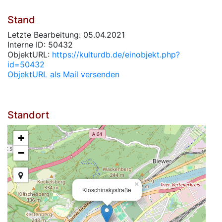
Stand
Letzte Bearbeitung: 05.04.2021
Interne ID: 50432
ObjektURL:
https://kulturdb.de/einobjekt.php?
id=50432
ObjektURL als Mail versenden
Standort
+
−
×
Kloschinskystraße