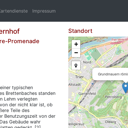
Kartendienste
Impressum
ernhof
Standort
rtre-Promenade
+
−
Grundmauern römi
.
 einer typischen
des Brettenbaches standen
n Lehm verlegten
on der nicht klar ist, ob
ßere Teile des
er Benutzungszeit von der
. Das Gebäude wahr
latten gedeckt. [2]