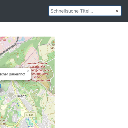
×
scher Bauernhof