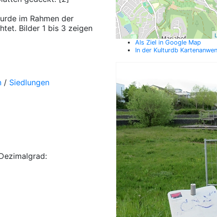
wurde im Rahmen der
et. Bilder 1 bis 3 zeigen
L
Als Ziel in Google Map
In der Kulturdb Kartenanwe
n
/
Siedlungen
Dezimalgrad: