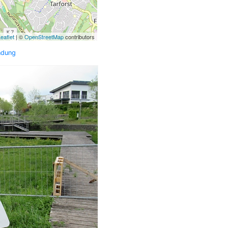
eaflet
| ©
OpenStreetMap
contributors
ndung