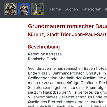
Home
Suchen
Kategorien
Grundmauern römischer Bau
Kürenz, Stadt Trier Jean-Paul-Sa
Beschreibung
Retentionsterrasse
Römische Funde
Grundmauern eines römischen Bauernhofes
Ende 1. bis 3. Jahrhundert nach Christus. In
Geländeposition oberhalb der Quellmulde 
mehrere zusammengehörige Gebäude. Die i
Schiefersteine gehören zu einer Raumfolge v
sie zum Hauptbau der Villa gehörte, da grö
Villenkomplexes vielleicht schon zu Ende d
Quelle des Brettenbaches erodiert wurden
wahrscheinlich einstöckig und mit Schieferp