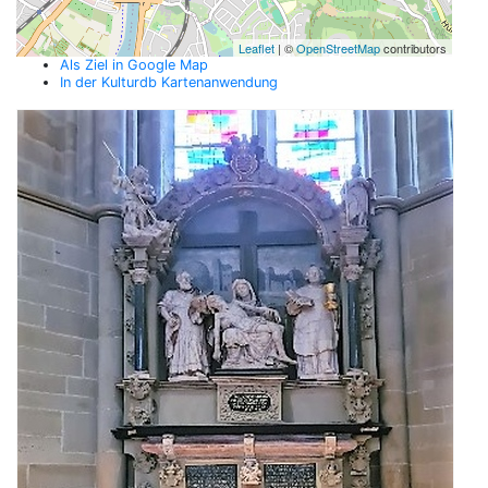
Leaflet
| ©
OpenStreetMap
contributors
Als Ziel in Google Map
In der Kulturdb Kartenanwendung