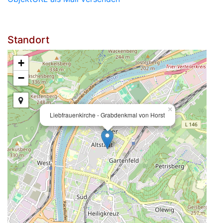
Standort
+
−
×
Liebfrauenkirche - Grabdenkmal von Horst