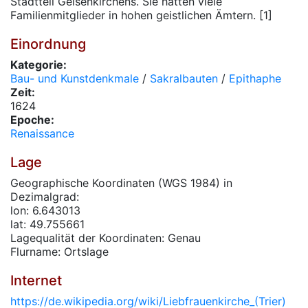
Stadtteil Gelsenkirchens. Sie hatten viele
Familienmitglieder in hohen geistlichen Ämtern. [1]
Einordnung
Kategorie:
Bau- und Kunstdenkmale
/
Sakralbauten
/
Epithaphe
Zeit:
1624
Epoche:
Renaissance
Lage
Geographische Koordinaten (WGS 1984) in
Dezimalgrad:
lon: 6.643013
lat: 49.755661
Lagequalität der Koordinaten: Genau
Flurname: Ortslage
Internet
https://de.wikipedia.org/wiki/Liebfrauenkirche_(Trier)