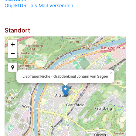
ObjektURL als Mail versenden
Standort
+
−
×
Liebfrauenkirche - Grabdenkmal Johann von Segen