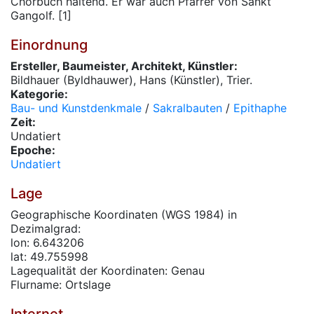
Chorbuch haltend. Er war auch Pfarrer von Sankt
Gangolf. [1]
Einordnung
Ersteller, Baumeister, Architekt, Künstler:
Bildhauer (Byldhauwer), Hans (Künstler), Trier.
Kategorie:
Bau- und Kunstdenkmale
/
Sakralbauten
/
Epithaphe
Zeit:
Undatiert
Epoche:
Undatiert
Lage
Geographische Koordinaten (WGS 1984) in
Dezimalgrad:
lon: 6.643206
lat: 49.755998
Lagequalität der Koordinaten: Genau
Flurname: Ortslage