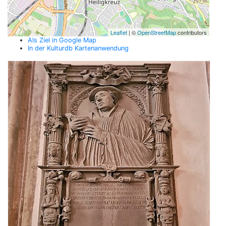
Leaflet
| ©
OpenStreetMap
contributors
Als Ziel in Google Map
In der Kulturdb Kartenanwendung