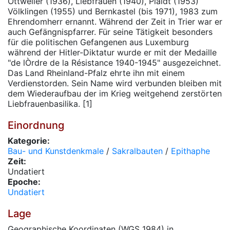
Ottweiler (1936), Liebfrauen (1940), Plaidt (1953)
Völklingen (1955) und Bernkastel (bis 1971), 1983 zum
Ehrendomherr ernannt. Während der Zeit in Trier war er
auch Gefängnispfarrer. Für seine Tätigkeit besonders
für die politischen Gefangenen aus Luxemburg
während der Hitler-Diktatur wurde er mit der Medaille
"de lÒrdre de la Résistance 1940-1945" ausgezeichnet.
Das Land Rheinland-Pfalz ehrte ihn mit einem
Verdienstorden. Sein Name wird verbunden bleiben mit
dem Wiederaufbau der im Krieg weitgehend zerstörten
Liebfrauenbasilika. [1]
Einordnung
Kategorie:
Bau- und Kunstdenkmale
/
Sakralbauten
/
Epithaphe
Zeit:
Undatiert
Epoche:
Undatiert
Lage
Geographische Koordinaten (WGS 1984) in