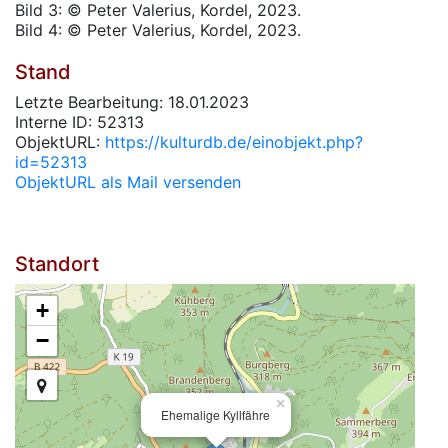
Bild 3: © Peter Valerius, Kordel, 2023.
Bild 4: © Peter Valerius, Kordel, 2023.
Stand
Letzte Bearbeitung: 18.01.2023
Interne ID: 52313
ObjektURL:
https://kulturdb.de/einobjekt.php?
id=52313
ObjektURL als Mail versenden
Standort
+
−
×
Ehemalige Kyllfähre