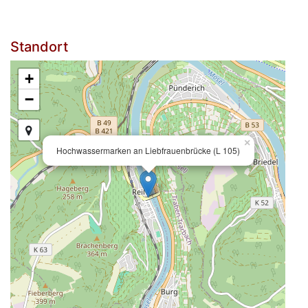
Standort
+
−
×
Hochwassermarken an Liebfrauenbrücke (L 105)