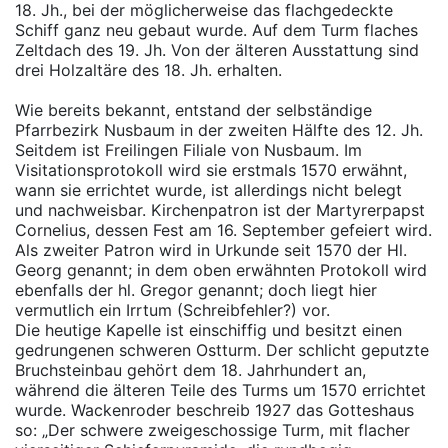
18. Jh., bei der möglicherweise das flachgedeckte
Schiff ganz neu gebaut wurde. Auf dem Turm flaches
Zeltdach des 19. Jh. Von der älteren Ausstattung sind
drei Holzaltäre des 18. Jh. erhalten.
Wie bereits bekannt, entstand der selbständige
Pfarrbezirk Nusbaum in der zweiten Hälfte des 12. Jh.
Seitdem ist Freilingen Filiale von Nusbaum. Im
Visitationsprotokoll wird sie erstmals 1570 erwähnt,
wann sie errichtet wurde, ist allerdings nicht belegt
und nachweisbar. Kirchenpatron ist der Martyrerpapst
Cornelius, dessen Fest am 16. September gefeiert wird.
Als zweiter Patron wird in Urkunde seit 1570 der Hl.
Georg genannt; in dem oben erwähnten Protokoll wird
ebenfalls der hl. Gregor genannt; doch liegt hier
vermutlich ein Irrtum (Schreibfehler?) vor.
Die heutige Kapelle ist einschiffig und besitzt einen
gedrungenen schweren Ostturm. Der schlicht geputzte
Bruchsteinbau gehört dem 18. Jahrhundert an,
während die älteren Teile des Turms um 1570 errichtet
wurde. Wackenroder beschreib 1927 das Gotteshaus
so: „Der schwere zweigeschossige Turm, mit flacher