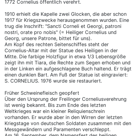
1772 Cornelius öffentlich verehrt.
1910 erhielt die Kapelle zwei Glocken, die aber schon
1917 für Kriegszwecke herausgenommen wurden. Eine
trug die Inschrift: "Sancti Corneli et Georgi, patroni
nostri, orate pro nobis" (= Heiliger Cornelius und
Georg, unsere Patrone, bittet für uns).
Am Kopf des rechten Seitenschiffes steht der
Cornelius-Altar mit der Statue des Heiligen in der
Mitte. Die farbige Holzfigur in etwa 1/3 Lebensgröße
zeigt ihn mit Tiara, die Rechte zum Segen erhoben und
in der Linken ein aufgeschlagene Buch haltend. Er trägt
einen dunklen Bart. Am Fuß der Statue ist eingraviert:
S. CORNELIUS. 1976 wurde sie restauriert.
Früher Schweinefleisch geopfert
Über den Ursprung der Freilinger Corneliusverehrung
ist wenig bekannt. Bis zum Ende des letzten
Weltkrieges war ein kleiner Reliquienschrein
vorhanden. Er wurde aber in den Wirren der letzten
Kriegstage von deutschen Soldaten zusammen mit den
Messgewändern und Paramenten verschleppt.
Am 16. September, dem Namensfest des heiligen