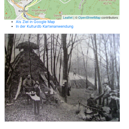
Leaflet
| ©
OpenStreetMap
contributors
Als Ziel in Google Map
In der Kulturdb Kartenanwendung