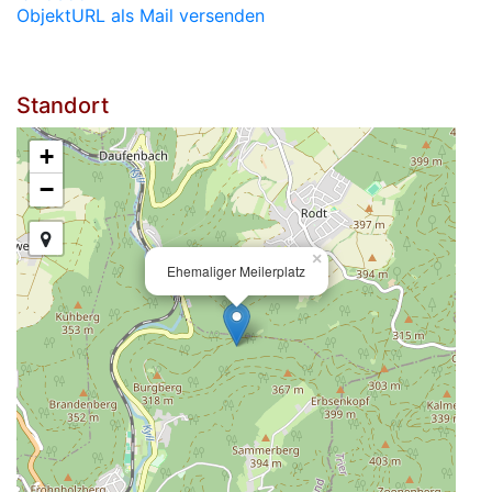
ObjektURL als Mail versenden
Standort
+
−
×
Ehemaliger Meilerplatz