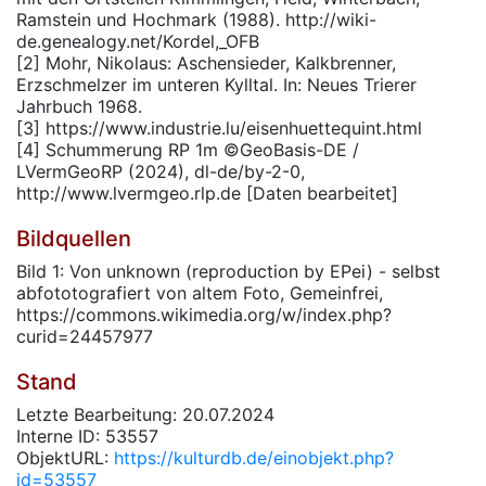
Ramstein und Hochmark (1988). http://wiki-
de.genealogy.net/Kordel,_OFB
[2] Mohr, Nikolaus: Aschensieder, Kalkbrenner,
Erzschmelzer im unteren Kylltal. In: Neues Trierer
Jahrbuch 1968.
[3] https://www.industrie.lu/eisenhuettequint.html
[4] Schummerung RP 1m ©GeoBasis-DE /
LVermGeoRP (2024), dl-de/by-2-0,
http://www.lvermgeo.rlp.de [Daten bearbeitet]
Bildquellen
Bild 1: Von unknown (reproduction by EPei) - selbst
abfototografiert von altem Foto, Gemeinfrei,
https://commons.wikimedia.org/w/index.php?
curid=24457977
Stand
Letzte Bearbeitung: 20.07.2024
Interne ID: 53557
ObjektURL:
https://kulturdb.de/einobjekt.php?
id=53557