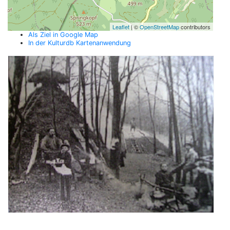
Leaflet
| ©
OpenStreetMap
contributors
Als Ziel in Google Map
In der Kulturdb Kartenanwendung