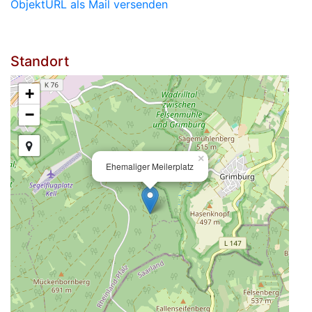
ObjektURL als Mail versenden
Standort
+
−
×
Ehemaliger Meilerplatz